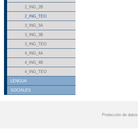
2_ING_2B
2_ING_TEO
3_ING_3A
3_ING_3B
3_ING_TEO
4_ING_4A
4_ING_4B
4_ING_TEO
LENGUA
SOCIALES
Protección de datos