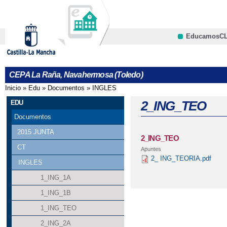
Pa
co
pri
EducamosC
CRFP
CEPA La Raña, Navahermosa (Toledo)
Inicio
»
Edu
»
Documentos
»
INGLES
Se encuentra usted aquí
2_ING_TEO
EDU
Documentos
2015 JUNTA
2_ING_TEO
CT
Apuntes
2_ ING_TEORIA.pdf
INGLES
1_ING_1A
1_ING_1B
1_ING_TEO
2_ING_2A