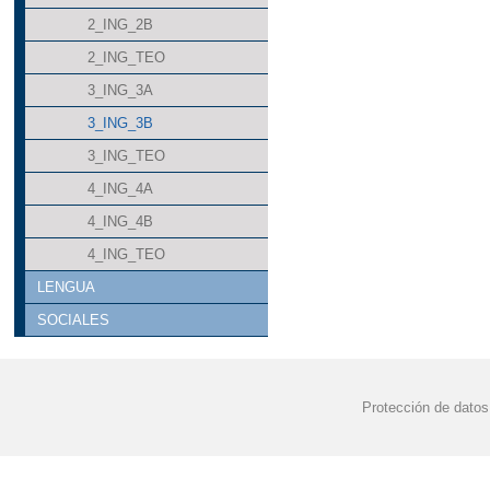
2_ING_2B
2_ING_TEO
3_ING_3A
3_ING_3B
3_ING_TEO
4_ING_4A
4_ING_4B
4_ING_TEO
LENGUA
SOCIALES
Protección de datos