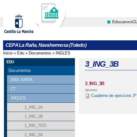
Pa
co
pri
EducamosC
CRFP
CEPA La Raña, Navahermosa (Toledo)
Inicio
»
Edu
»
Documentos
»
INGLES
Se encuentra usted aquí
3_ING_3B
EDU
Documentos
2015 JUNTA
3_ING_3B
CT
Apuntes
Cuaderno de ejercicios 3º
INGLES
1_ING_1A
1_ING_1B
1_ING_TEO
2_ING_2A