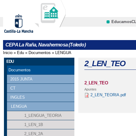
Pa
co
pri
EducamosC
CRFP
CEPA La Raña, Navahermosa (Toledo)
Inicio
»
Edu
»
Documentos
»
LENGUA
Se encuentra usted aquí
2_LEN_TEO
EDU
Documentos
2015 JUNTA
2_LEN_TEO
CT
Apuntes
2_LEN_TEORIA.pdf
INGLES
LENGUA
1_LENGUA_TEORIA
1_LEN_1B
2_LEN_2A